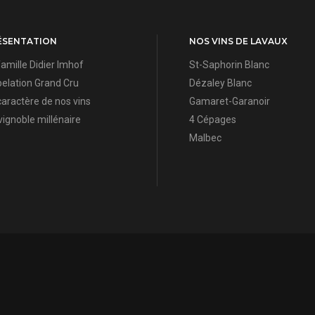
ÉSENTATION
NOS VINS DE LAVAUX
famille Didier Imhof
St-Saphorin Blanc
elation Grand Cru
Dézaley Blanc
caractère de nos vins
Gamaret-Garanoir
vignoble millénaire
4 Cépages
Malbec